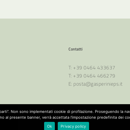
Contatti
T: +39 0464 433637
T: +39 0464 466279
E: posta@gasperinieps.it
ze parti". Non sono implementati cookie di profilazione. Proseguendo la n
no al presente banner, verrà accettata l’impostazione predefinita dei co
Ok
Privacy policy