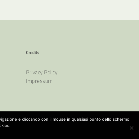
Credits
Privacy Policy
Impressum
avigazione e cliccando con il mouse in qualsiasi punto dello schermo
okies.