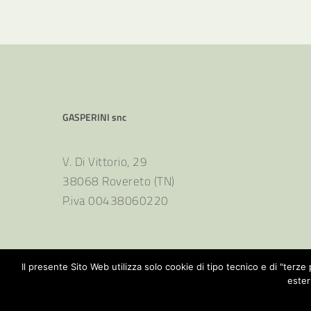
GASPERINI snc
V. Di Vittorio, 29
38068 Rovereto (TN)
P.iva 00438060220
Il presente Sito Web utilizza solo cookie di tipo tecnico e di "ter
ester